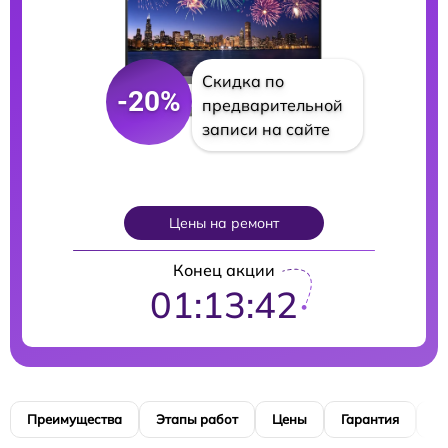
Скидка по
-20%
предварительной
записи на сайте
Цены на ремонт
Конец акции
01:13:41
Преимущества
Этапы работ
Цены
Гарантия
М