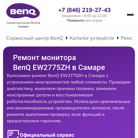
+7 (846) 219-27-43
Ежедневно с 9:00 до 21:00
Позвонить
мне утром
Сервисный центр BenQ
в
Самаре
Сервисный центр BenQ
Каталог устройств
Ремонт
Ремонт монитора
BenQ EW2775ZH в Самаре
Выполняем ремонт BenQ EW2775ZH в Самаре с
устранением неисправностей любой сложности. Проводим
диагностику, выявляем причины поломки, заменяем
неисправные детали и восстанавливаем
работоспособность устройства. Используем оригинальные
или рекомендованные производителем запчасти, после
ремонта выполняем проверку всех функций и
предоставляем гарантию.
Официальный сервис