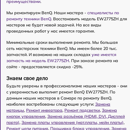
преимуществами
.
Мы ремонтируем BenQ. Наши мастера -
специалисты по
ремонту техники BenQ
. Восстановить модель EW2775ZH для
мастеров не будет новой задачей. На все виды
проведенных работ у нас имеется гарантия.
Минимальные сроки выполнения ремонта. Мы большая
сеть мастерских техники BenQ. Мы имеем более 20 тыс.
запчастей. И возможно на наших складах
уже имеется
запчасть на модель EW2775ZH
. При заказе ремонта на
сайте - предоставляется скидка -25%.
Знаем свое дело
Будьте уверены в профессионализме наших мастеров - они
с уверенностью выполнят ремонт BenQ EW2775ZH. По
данным наших мастеров в Самаре по ремонту BenQ,
наиболее востребованы следующие услуги:
Замена
матрицы
,
Ремонт инвертора
,
Ремонт подсветки
,
Замена
кнопок управления
,
Замена разъёмов (HDMI, DVI, Дисплей
порта)
,
Замена платы управления (мат.платы, мейн платы)
,
Ремонт цепи питания
,
Прошивка блока управления
,
Замена