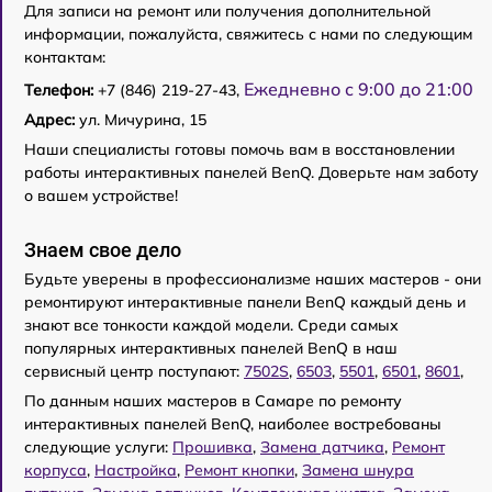
Для записи на ремонт или получения дополнительной
информации, пожалуйста, свяжитесь с нами по следующим
контактам:
Ежедневно с 9:00 до 21:00
Телефон:
+7 (846) 219-27-43,
Адрес:
ул. Мичурина, 15
Наши специалисты готовы помочь вам в восстановлении
работы интерактивных панелей BenQ. Доверьте нам заботу
о вашем устройстве!
Знаем свое дело
Будьте уверены в профессионализме наших мастеров - они
ремонтируют интерактивные панели BenQ каждый день и
знают все тонкости каждой модели. Среди самых
популярных интерактивных панелей BenQ в наш
сервисный центр поступают:
7502S
,
6503
,
5501
,
6501
,
8601
,
По данным наших мастеров в Самаре по ремонту
интерактивных панелей BenQ, наиболее востребованы
следующие услуги:
Прошивка
,
Замена датчика
,
Ремонт
корпуса
,
Настройка
,
Ремонт кнопки
,
Замена шнура